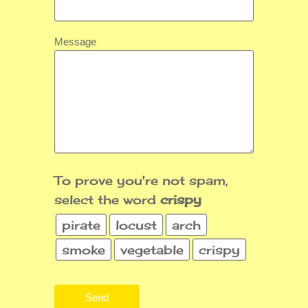
Message
To prove you're not spam,
select the word
crispy
pirate
locust
arch
smoke
vegetable
crispy
Send